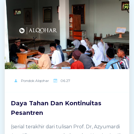
وَتَرْزُقُنِيَ اللهُمَّ تَمَامَ رَحْمَتِكَ وَتَمَامَ نِعْمَتِكَ وَتَمَامَ رِضْوَانِكَ
وَصَلِّ وَسَلِّمْ وَبَارِكْ عَلَيْهِ وَعَلَى آلِهِ وَصَحْبِهِ وسَلِّمْ أجْمَعِين.
وَاْلحَمْدُ لِلَّهِ رَبِّ اْلعَالَمِيْنَ 100 x الدعاء اللهم بَارِكْ لِى
أوْلاَدِيْ وَذُرِّيَّاتِيْ وَتَلاَمِيْذِيْ وَلاَ تَضُرَّهُمْ وَوَفِّقْهُمْ لِطَاعَتِكَ
وَارْزُقْنَا بِرَّهُمْ 3 x Ini adalah shalawat Bahriyyah
Kubro. Sejenis shalawat bernuansa
menyamudera. Memang ...
Pondok
Alqohar
06.27
Daya Tahan Dan Kontinuitas
Pesantren
(serial terakhir dari tulisan Prof. Dr, Azyumardi