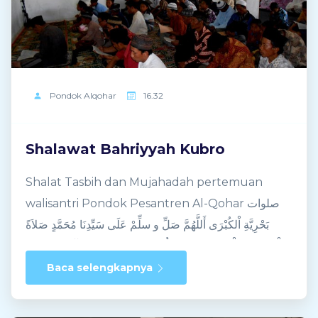
Pondok
Alqohar
16.32
Shalawat Bahriyyah Kubro
Shalat Tasbih dan Mujahadah pertemuan
walisantri Pondok Pesantren Al-Qohar صلوات
بَحْرِيَّةِ اْلكُبْرَى أَللَّهُمَّ صَلِّ و سلِّمْ عَلَى سَيِّدِنَا مُحَمَّدٍ صَلاَةً
تَطْمَئِنُّ بِهَا قَلْبِيْ وَتَنْفَعُ بِهَا عُلُوْمِيْ وَتَقْضِيْ بِهَا حَوَآئِجِيْ وَتَرْفَعُ
بِهَا دَرَجَتِيْ وَتَهْدِيْ بِهَا قَوْمِيْ وَتُخْلِصُ بِهَا قَلْبِيْ وَتُلْهِمُنِيْ بِهَا
Baca selengkapnya
العُلُوْمَ اللَّدُنِيَّ وَتُكْرِمُنِيْ بِهَا بِالسَّعَادَةِ وَاْلكَرَامَةِ مَعَ ذُرِّيَّتِيْ
وَتُكْثِرُ بِهَا أَمْوَالِيْ وَأَصْحَابِيْ وَتَلاَمِيْذِيْ وَأَضْيَافِيْ وَأَتْبَاعِيْ