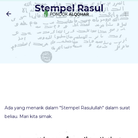
Stempel Rasul
Langsung ke konten utama
Ada yang menarik dalam "Stempel Rasulullah" dalam surat
beliau. Mari kita simak.