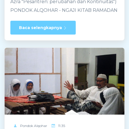
Azra "Pesantren: perubahan dan Kontinuitas")
PONDOK ALQOHAR - NGAJI KITAB RAMADAN
2016 BERSAMA PAK KHAFIDHIN Dunia
pesantren, dengan meminjam kerangka
Baca selengkapnya
Hosein Nasr, adalah dunia tradisional Islam,
yakni dunia yang mewarisi dan memelihara
Kontiunitas trdisi Islam yang dikembangkan
ulama dari masa ke masa, tidak terbatas pada
periode tertentu dalam sejarah Islam, seperti
periode kaum salaf, yaitu periode para sahabat
Nabi Muhammad dan Tabi’in senior. Anehnya,
istilah “ salaf ” juga digunakan oleh kalangan
pesantren, misalnya “pesantren salafiyah”,
walaupun dengan pengertian yang jauh
berbeda, jika tidak bertolak-belakang dengan
Pondok
Alqohar
11.35