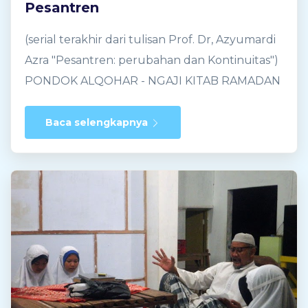
Pesantren
(serial terakhir dari tulisan Prof. Dr, Azyumardi
Azra "Pesantren: perubahan dan Kontinuitas")
PONDOK ALQOHAR - NGAJI KITAB RAMADAN
2016 BERSAMA PAK KHAFIDHIN Dunia
pesantren, dengan meminjam kerangka
Baca selengkapnya
Hosein Nasr, adalah dunia tradisional Islam,
yakni dunia yang mewarisi dan memelihara
Kontiunitas trdisi Islam yang dikembangkan
ulama dari masa ke masa, tidak terbatas pada
periode tertentu dalam sejarah Islam, seperti
periode kaum salaf, yaitu periode para sahabat
Nabi Muhammad dan Tabi’in senior. Anehnya,
istilah “ salaf ” juga digunakan oleh kalangan
pesantren, misalnya “pesantren salafiyah”,