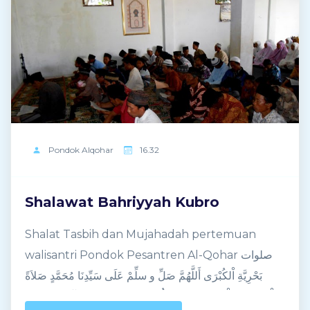
Pondok
Alqohar
16.32
Shalawat Bahriyyah Kubro
Shalat Tasbih dan Mujahadah pertemuan
walisantri Pondok Pesantren Al-Qohar صلوات
بَحْرِيَّةِ اْلكُبْرَى أَللَّهُمَّ صَلِّ و سلِّمْ عَلَى سَيِّدِنَا مُحَمَّدٍ صَلاَةً
تَطْمَئِنُّ بِهَا قَلْبِيْ وَتَنْفَعُ بِهَا عُلُوْمِيْ وَتَقْضِيْ بِهَا حَوَآئِجِيْ وَتَرْفَعُ