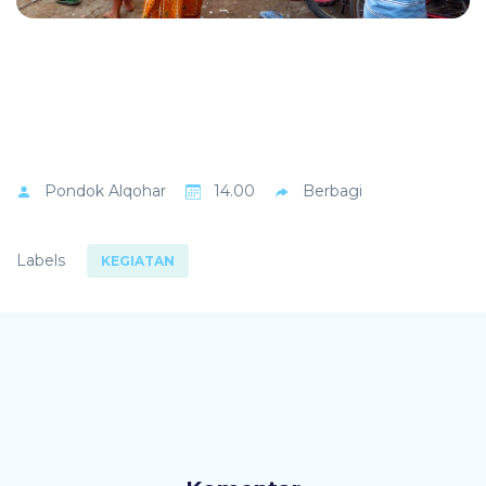
Pondok
Alqohar
14.00
Berbagi
Labels
KEGIATAN