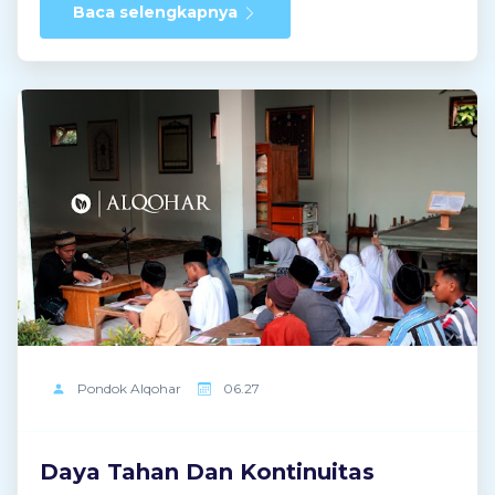
بِهَا دَرَجَتِيْ وَتَهْدِيْ بِهَا قَوْمِيْ وَتُخْلِصُ بِهَا قَلْبِيْ وَتُلْهِمُنِيْ بِهَا
Baca selengkapnya
العُلُوْمَ اللَّدُنِيَّ وَتُكْرِمُنِيْ بِهَا بِالسَّعَادَةِ وَاْلكَرَامَةِ مَعَ ذُرِّيَّتِيْ
وَتُكْثِرُ بِهَا أَمْوَالِيْ وَأَصْحَابِيْ وَتَلاَمِيْذِيْ وَأَضْيَافِيْ وَأَتْبَاعِيْ
وَتَرْزُقُنِيَ اللهُمَّ تَمَامَ رَحْمَتِكَ وَتَمَامَ نِعْمَتِكَ وَتَمَامَ رِضْوَانِكَ
وَصَلِّ وَسَلِّمْ وَبَارِكْ عَلَيْهِ وَعَلَى آلِهِ وَصَحْبِهِ وسَلِّمْ أجْمَعِين.
وَاْلحَمْدُ لِلَّهِ رَبِّ اْلعَالَمِيْنَ 100 x الدعاء اللهم بَارِكْ لِى
أوْلاَدِيْ وَذُرِّيَّاتِيْ وَتَلاَمِيْذِيْ وَلاَ تَضُرَّهُمْ وَوَفِّقْهُمْ لِطَاعَتِكَ
وَارْزُقْنَا بِرَّهُمْ 3 x Ini adalah shalawat Bahriyyah
Kubro. Sejenis shalawat bernuansa
menyamudera. Memang ...
Pondok
Alqohar
06.27
Daya Tahan Dan Kontinuitas