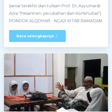
(serial terakhir dari tulisan Prof. Dr, Azyumardi
Azra "Pesantren: perubahan dan Kontinuitas")
PONDOK ALQOHAR - NGAJI KITAB RAMADAN
2016 BERSAMA PAK KHAFIDHIN Dunia
pesantren, dengan meminjam kerangka
Baca selengkapnya
Hosein Nasr, adalah dunia tradisional Islam,
yakni dunia yang mewarisi dan memelihara
Kontiunitas trdisi Islam yang dikembangkan
ulama dari masa ke masa, tidak terbatas pada
periode tertentu dalam sejarah Islam, seperti
periode kaum salaf, yaitu periode para sahabat
Nabi Muhammad dan Tabi’in senior. Anehnya,
istilah “ salaf ” juga digunakan oleh kalangan
pesantren, misalnya “pesantren salafiyah”,
walaupun dengan pengertian yang jauh