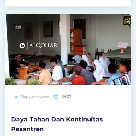
العُلُوْمَ اللَّدُنِيَّ وَتُكْرِمُنِيْ بِهَا بِالسَّعَادَةِ وَاْلكَرَامَةِ مَعَ ذُرِّيَّتِيْ
وَتُكْثِرُ بِهَا أَمْوَالِيْ وَأَصْحَابِيْ وَتَلاَمِيْذِيْ وَأَضْيَافِيْ وَأَتْبَاعِيْ
وَتَرْزُقُنِيَ اللهُمَّ تَمَامَ رَحْمَتِكَ وَتَمَامَ نِعْمَتِكَ وَتَمَامَ رِضْوَانِكَ
وَصَلِّ وَسَلِّمْ وَبَارِكْ عَلَيْهِ وَعَلَى آلِهِ وَصَحْبِهِ وسَلِّمْ أجْمَعِين.
وَاْلحَمْدُ لِلَّهِ رَبِّ اْلعَالَمِيْنَ 100 x الدعاء اللهم بَارِكْ لِى
أوْلاَدِيْ وَذُرِّيَّاتِيْ وَتَلاَمِيْذِيْ وَلاَ تَضُرَّهُمْ وَوَفِّقْهُمْ لِطَاعَتِكَ
وَارْزُقْنَا بِرَّهُمْ 3 x Ini adalah shalawat Bahriyyah
Kubro. Sejenis shalawat bernuansa
menyamudera. Memang ...
Pondok
Alqohar
06.27
Daya Tahan Dan Kontinuitas
Pesantren