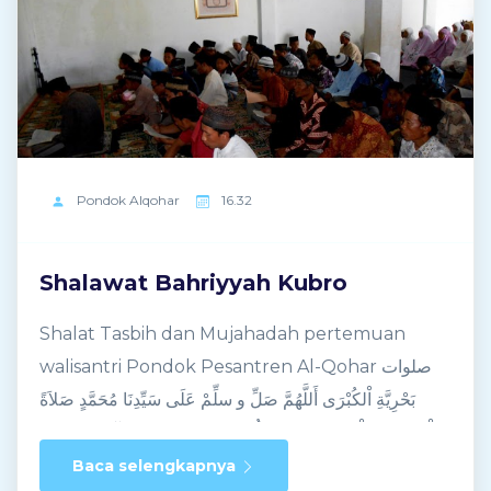
Pondok
Alqohar
16.32
Shalawat Bahriyyah Kubro
Shalat Tasbih dan Mujahadah pertemuan
walisantri Pondok Pesantren Al-Qohar صلوات
بَحْرِيَّةِ اْلكُبْرَى أَللَّهُمَّ صَلِّ و سلِّمْ عَلَى سَيِّدِنَا مُحَمَّدٍ صَلاَةً
تَطْمَئِنُّ بِهَا قَلْبِيْ وَتَنْفَعُ بِهَا عُلُوْمِيْ وَتَقْضِيْ بِهَا حَوَآئِجِيْ وَتَرْفَعُ
بِهَا دَرَجَتِيْ وَتَهْدِيْ بِهَا قَوْمِيْ وَتُخْلِصُ بِهَا قَلْبِيْ وَتُلْهِمُنِيْ بِهَا
Baca selengkapnya