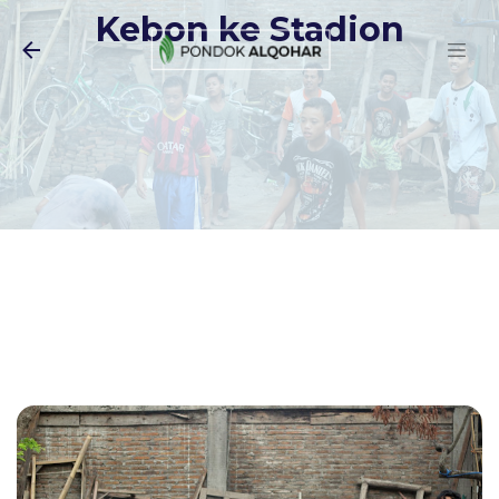
Kebon ke Stadion
Langsung ke konten utama