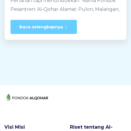
Perlahan tapi menundukkan" Nama Pondok
sebagai warisan sejarah, khususnya dalam
Pesantren: Al-Qohar Alamat: Pulon, Malangan,
bidang syariah dan tasawuf. Perbedaan
Tulung, RW 2/ RT 4, Klaten, Jawa Tengah
pesantren dalam me...
Telp. 081 393 134 086 Tahun Berdiri: 1985
Baca selengkapnya
Pendiri: Drs. KH. M. Khusni Tamrin Pimpinan
Sekarang Drs. KH. M. Khusni Tamrin Jumlah
Santri 22 santri Jumlah Ustadz 4 orang Sekilah
Sejarah Pondok Pesantren (PP) Al-Qohar
berada di desa Pulon, desa Malangan,
Kecamatan Tulung, Kabupaten Klaten Jawa
Tengah. Al-Qohar didirikan pada tahun 1985
oleh Drs KH. M. Khusni Tamrin. Sebelum
merintis kegiatan keagamaan, KH. Khusni
Tamrin sendiri sudah meniti jalan pendidikan
agama baik secara formal maupun non-formal.
Visi Misi
Riset tentang Al-