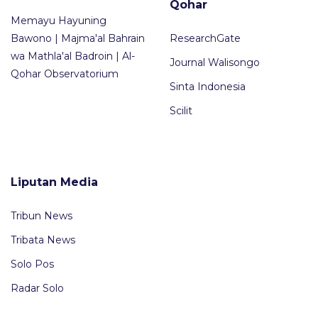
Di bangku pendidikan pertamanya, Sekolah
Qohar
Memayu Hayuning
Rakyat, KH. Khusni sudah istiqamah mengikuti
Bawono | Majma'al Bahrain
ResearchGate
pengajian (sejenis pendidikan keagamaan non-
wa Mathla'al Badroin | Al-
Journal Walisongo
formal) di Pondok Pesantren Popongan,
Qohar Observatorium
Sinta Indonesia
Klaten. Kemudian dilanjutkan dengan
memasuki jenjang Madrasah Tsanawiyah ...
Scilit
Liputan Media
Tribun News
Tribata News
Solo Pos
Radar Solo