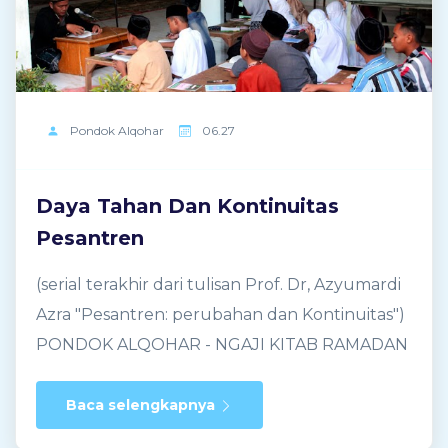
Kubro. Sejenis shalawat bernuansa
menyamudera. Memang ...
Pondok
Alqohar
06.27
Daya Tahan Dan Kontinuitas
Pesantren
(serial terakhir dari tulisan Prof. Dr, Azyumardi
Azra "Pesantren: perubahan dan Kontinuitas")
PONDOK ALQOHAR - NGAJI KITAB RAMADAN
2016 BERSAMA PAK KHAFIDHIN Dunia
pesantren, dengan meminjam kerangka
Baca selengkapnya
Hosein Nasr, adalah dunia tradisional Islam,