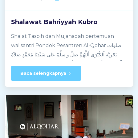
Shalawat Bahriyyah Kubro
Shalat Tasbih dan Mujahadah pertemuan
walisantri Pondok Pesantren Al-Qohar صلوات
بَحْرِيَّةِ اْلكُبْرَى أَللَّهُمَّ صَلِّ و سلِّمْ عَلَى سَيِّدِنَا مُحَمَّدٍ صَلاَةً
تَطْمَئِنُّ بِهَا قَلْبِيْ وَتَنْفَعُ بِهَا عُلُوْمِيْ وَتَقْضِيْ بِهَا حَوَآئِجِيْ وَتَرْفَعُ
بِهَا دَرَجَتِيْ وَتَهْدِيْ بِهَا قَوْمِيْ وَتُخْلِصُ بِهَا قَلْبِيْ وَتُلْهِمُنِيْ بِهَا
Baca selengkapnya
العُلُوْمَ اللَّدُنِيَّ وَتُكْرِمُنِيْ بِهَا بِالسَّعَادَةِ وَاْلكَرَامَةِ مَعَ ذُرِّيَّتِيْ
وَتُكْثِرُ بِهَا أَمْوَالِيْ وَأَصْحَابِيْ وَتَلاَمِيْذِيْ وَأَضْيَافِيْ وَأَتْبَاعِيْ
وَتَرْزُقُنِيَ اللهُمَّ تَمَامَ رَحْمَتِكَ وَتَمَامَ نِعْمَتِكَ وَتَمَامَ رِضْوَانِكَ
وَصَلِّ وَسَلِّمْ وَبَارِكْ عَلَيْهِ وَعَلَى آلِهِ وَصَحْبِهِ وسَلِّمْ أجْمَعِين.
وَاْلحَمْدُ لِلَّهِ رَبِّ اْلعَالَمِيْنَ 100 x الدعاء اللهم بَارِكْ لِى
أوْلاَدِيْ وَذُرِّيَّاتِيْ وَتَلاَمِيْذِيْ وَلاَ تَضُرَّهُمْ وَوَفِّقْهُمْ لِطَاعَتِكَ
وَارْزُقْنَا بِرَّهُمْ 3 x Ini adalah shalawat Bahriyyah