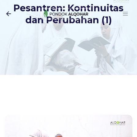
Pesantren: Kontinuitas
Langsung ke konten utama
dan Perubahan (1)