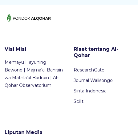
Visi Misi
Riset tentang Al-
Qohar
Memayu Hayuning
Bawono | Majma'al Bahrain
ResearchGate
wa Mathla'al Badroin | Al-
Journal Walisongo
Qohar Observatorium
Sinta Indonesia
Scilit
Liputan Media