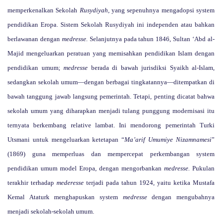
memperkenalkan Sekolah
Rusydiyah
, yang sepenuhnya mengadopsi system
pendidikan Eropa. Sistem Sekolah Rusydiyah ini independen atau bahkan
berlawanan dengan
medresse.
Selanjutnya pada tahun 1846, Sultan ‘Abd al-
Majid mengeluarkan peratuan yang memisahkan pendidikan Islam dengan
pendidikan umum;
medresse
berada di bawah jurisdiksi Syaikh al-Islam,
sedangkan sekolah umum—dengan berbagai tingkatannya—ditempatkan di
bawah tanggung jawab langsung pemerintah. Tetapi, penting dicatat bahwa
sekolah umum yang diharapkan menjadi tulang punggung modernisasi itu
ternyata berkembang relative lambat. Ini mendorong pemerintah Turki
Utsmani untuk mengeluarkan ketetapan “
Ma’arif Umumiye Nizamnamesi
”
(1869) guna memperluas dan mempercepat perkembangan system
pendidikan umum model Eropa, dengan mengorbankan
medresse.
Pukulan
terakhir terhadap
mederesse
terjadi pada tahun 1924, yaitu ketika Mustafa
Kemal Ataturk menghapuskan system
medresse
dengan mengubahnya
menjadi sekolah-sekolah umum.